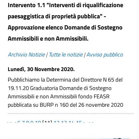
Intervento 1.1 "Interventi di riqualificazione
paesaggistica di proprietà pubblica" -
Approvazione elenco Domande di Sostegno
Ammissibili e non Ammissibili.
Archivio Notizie
|
Tutte le notizie
|
Avviso pubblico
Lunedì, 30 Novembre 2020.
Pubblichiamo la Determina del Direttore N 65 del
19.11.20 Graduatoria Domande di Sostegno
Ammissibili e non Ammissibili fondo FEASR
pubblicata su BURP n 160 del 26 novembre 2020
<<
<
6
7
8
9
10
[
11
]
12
13
14
15
>
>>