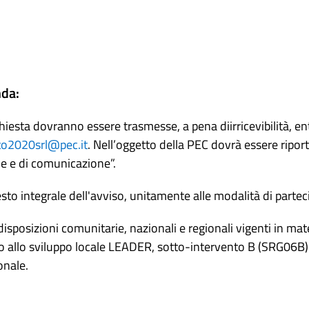
nda:
esta dovranno essere trasmesse, a pena diirricevibilità, en
to2020srl@pec.it
. Nell’oggetto della PEC dovrà essere ripor
he e di comunicazione”.
l testo integrale dell'avviso, unitamente alle modalità di parte
 disposizioni comunitarie, nazionali e regionali vigenti in m
no allo sviluppo locale LEADER, sotto-intervento B (SRG06B)
onale.